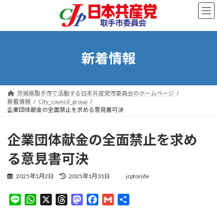
コ
ナ
ン
ビ
テ
ゲ
ン
ー
ツ
シ
へ
ョ
新着情報
ス
ン
キ
に
ッ
移
プ
動
茨城県取手市で活動する日本共産党市委員会のホームページ
新着情報
City_council_group
企業団体献金の全面禁止を求める意見書可決
企業団体献金の全面禁止を求め
る意見書可決
最
2025年1月2日
2025年1月31日
jcptoride
終
更
L
W
X
T
M
F
G
共
新
i
h
h
a
a
m
有
日