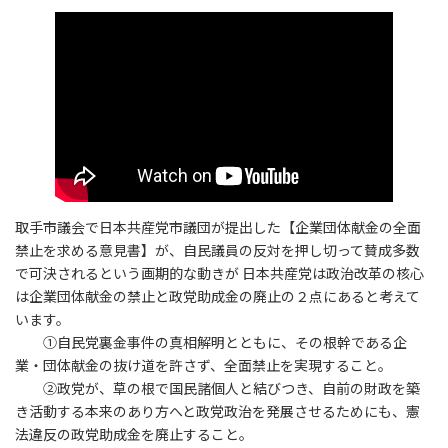
時
n
a
r
s
c
a
:
e
t
e
t
e
i
s
a
o
b
l
A
d
d
o
p
s
o
o
p
n
k
取手市議会で日本共産党市議団が提出した【企業団体献金の全面
禁止を求める意見書】が、自民議員の反対を押し切って賛成多数
で可決されるという画期的な動きが 日本共産党は政治改革の核心
は企業団体献金の禁止と政党助成金の廃止の２点にあると考えて
います。
①自民党裏金事件の真相解明とともに、その根幹である企
業・団体献金の抜け道を許さず、全面禁止を実現すること。
②政党が、草の根で国民諸個人と結びつき、自前の財政を築
き活動する本来のあり方へと政党政治を発展させるためにも、憲
法違反の政党助成金を廃止すること。