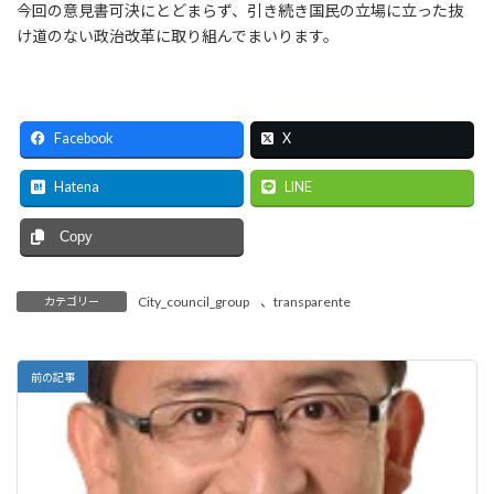
今回の意見書可決にとどまらず、引き続き国民の立場に立った抜
け道のない政治改革に取り組んでまいります。
Facebook
X
Hatena
LINE
Copy
City_council_group
、
transparente
カテゴリー
前の記事