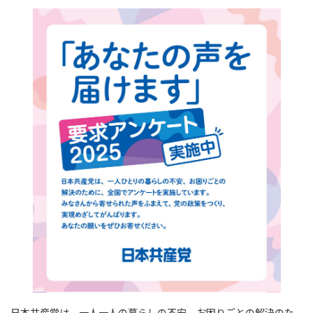
時
n
a
r
s
c
a
:
e
t
e
t
e
i
s
a
o
b
l
A
d
d
o
p
s
o
o
p
n
k
日本共産党は、一人一人の暮らしの不安、お困りごとの解決のた