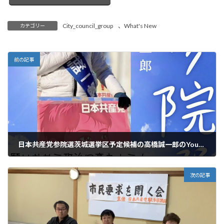
City_council_group
、
What's New
カテゴリー
前の記事
日本共産党参院選茨城選挙区予定候補の高橋誠一郎のYoutubeチャンネルが開設されました。
2025年1月22日
次の記事