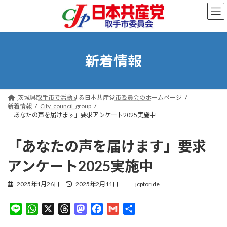
コ
ナ
ン
ビ
テ
ゲ
ン
ー
ツ
シ
へ
ョ
新着情報
ス
ン
キ
に
ッ
移
プ
動
茨城県取手市で活動する日本共産党市委員会のホームページ
新着情報
City_council_group
「あなたの声を届けます」要求アンケート2025実施中
「あなたの声を届けます」要求
アンケート2025実施中
最
2025年1月26日
2025年2月11日
jcptoride
終
更
L
W
X
T
M
F
G
共
新
i
h
h
a
a
m
有
日