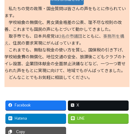
私たちの党の政策・国会質問は皆さんの声をもとに作られてい
ます。
学校給食の無償化、男女賃金格差の公表、理不尽な校則の改
善、これまでも国民の声にもとづいて動かしてきました。
取手市でも、日本共産党は
3名の市議団
とともに、
事務所を構
え
、住民の要求実現にがんばっています。
これまでも、無駄な税金の使い方を質し、国保税の引き下げ、
学校給食費の無償化、地位交通の安全、放課後こどもクラブのト
イレ設置、企業団体献金の全面禁止決議などなど、一つ一つ寄せ
られた声をもとに実現に向けて、地域でもがんばってきました。
どんなことでもお気軽に相談してください。
Facebook
X
Hatena
LINE
Copy