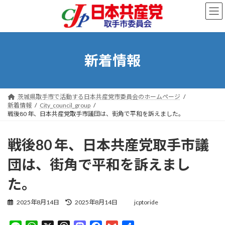
コ
ナ
ン
ビ
テ
ゲ
ン
ー
ツ
シ
へ
ョ
新着情報
ス
ン
キ
に
ッ
移
プ
動
茨城県取手市で活動する日本共産党市委員会のホームページ
新着情報
City_council_group
戦後80 年、日本共産党取手市議団は、街角で平和を訴えました。
戦後80 年、日本共産党取手市議
団は、街角で平和を訴えまし
た。
最
2025年8月14日
2025年8月14日
jcptoride
終
更