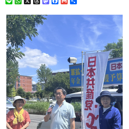
L
W
X
T
M
F
G
共
新
i
h
h
a
a
m
有
日
時
n
a
r
s
c
a
:
e
t
e
t
e
i
s
a
o
b
l
A
d
d
o
p
s
o
o
p
n
k