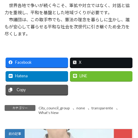
世界各地で争いが続く今こそ、軍拡や対立ではなく、対話と協
力を重視し、平和を基盤とした地域づくりが必要です。
市議団は、この取手市でも、憲法の理念を暮らしに生かし、誰
もが安心して暮らせる平和な社会を次世代に引き継ぐため全力を
尽くします。
Facebook
X
Hatena
LINE
Copy
City_council_group
、
none
、
transparente
、
カテゴリー
What's New
前の記事